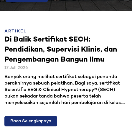
ARTIKEL
Di Balik Sertifikat SECH:
Pendidikan, Supervisi Klinis, dan
Pengembangan Bangun Ilmu
17 Juli 2026
Banyak orang melihat sertifikat sebagai penanda
berakhirnya sebuah pelatihan. Bagi saya, sertifikat
Scientific EEG & Clinical Hypnotherapy® (SECH)
bukan sekadar tanda bahwa peserta telah
menyelesaikan sejumlah hari pembelajaran di kelas.
Sertifikat tersebut menjadi penanda bahwa peserta
Tulisan ini menjelaskan proses pendidikan yang
telah menjalani proses pembentukan kompetensi
berlangsung di balik sertifikat SECH, bagaimana
Baca Selengkapnya
yang nyata, terukur, bertahap, dan diuji melalui
kompetensi peserta dibangun, seberapa dalam
praktik langsung.
supervisi klinis dilakukan, dan bagaimana keseluruhan