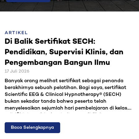
ARTIKEL
Di Balik Sertifikat SECH:
Pendidikan, Supervisi Klinis, dan
Pengembangan Bangun Ilmu
17 Juli 2026
Banyak orang melihat sertifikat sebagai penanda
berakhirnya sebuah pelatihan. Bagi saya, sertifikat
Scientific EEG & Clinical Hypnotherapy® (SECH)
bukan sekadar tanda bahwa peserta telah
menyelesaikan sejumlah hari pembelajaran di kelas.
Sertifikat tersebut menjadi penanda bahwa peserta
Tulisan ini menjelaskan proses pendidikan yang
telah menjalani proses pembentukan kompetensi
berlangsung di balik sertifikat SECH, bagaimana
Baca Selengkapnya
yang nyata, terukur, bertahap, dan diuji melalui
kompetensi peserta dibangun, seberapa dalam
praktik langsung.
supervisi klinis dilakukan, dan bagaimana keseluruhan