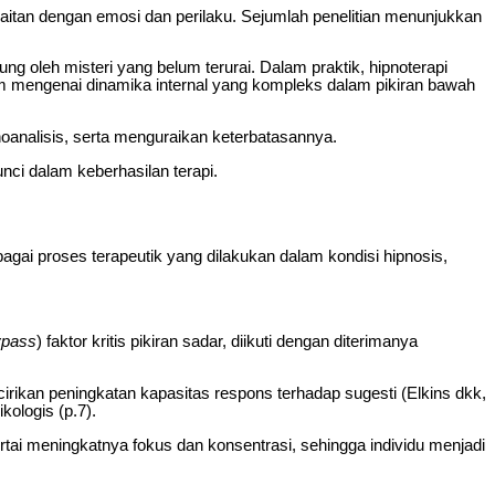
aitan dengan emosi dan perilaku. Sejumlah penelitian menunjukkan
oleh misteri yang belum terurai. Dalam praktik, hipnoterapi
m mengenai dinamika internal yang kompleks dalam pikiran bawah
pnoanalisis, serta menguraikan keterbatasannya.
unci dalam keberhasilan terapi.
ebagai proses terapeutik yang dilakukan dalam kondisi hipnosis,
ypass
) faktor kritis pikiran sadar, diikuti dengan diterimanya
irikan peningkatan kapasitas respons terhadap sugesti (Elkins dkk,
kologis (p.7).
sertai meningkatnya fokus dan konsentrasi, sehingga individu menjadi