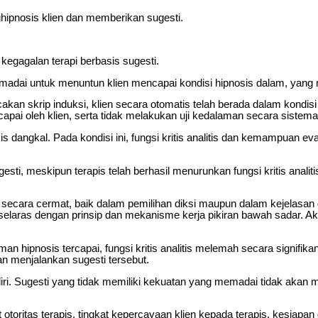
hipnosis klien dan memberikan sugesti.
egagalan terapi berbasis sugesti.
adai untuk menuntun klien mencapai kondisi hipnosis dalam, yang m
krip induksi, klien secara otomatis telah berada dalam kondisi hi
pai oleh klien, serta tidak melakukan uji kedalaman secara sistemat
 dangkal. Pada kondisi ini, fungsi kritis analitis dan kemampuan eval
sti, meskipun terapis telah berhasil menurunkan fungsi kritis anali
 secara cermat, baik dalam pemilihan diksi maupun dalam kejelasan d
idak selaras dengan prinsip dan mekanisme kerja pikiran bawah sadar. 
an hipnosis tercapai, fungsi kritis analitis melemah secara signifika
 menjalankan sugesti tersebut.
ndiri. Sugesti yang tidak memiliki kekuatan yang memadai tidak aka
t otoritas terapis, tingkat kepercayaan klien kepada terapis, kesiapan