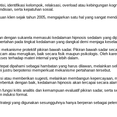
tisi, identifikasi kelompok, relaksasi, overload atau kebingungan kogn
kondisian, serta kepatuhan sosial.
an klien sejak tahun 2005, mengajarkan satu hal yang sangat mendasa
 akan dengan sukarela memasuki kedalaman hipnosis sedalam yang di
n bertahan pada tingkat kedalaman yang dangkal demi menjaga kesela
 mekanisme protektif pikiran bawah sadar. Pikiran bawah sadar seca
ncam atau merugikan, baik secara fisik maupun psikologis. Oleh ka
s terhadap materi internal yang lebih dalam.
idak tepat dipahami sebagai hambatan yang harus dilawan, melainkan
ini justru berpotensi memperkuat mekanisme pertahanan tersebut.
i atau memberikan sugesti, melainkan membangun kepercayaan, menc
i terbentuk dengan baik, kedalaman hipnosis akan tercapai secara ala
ungsi kritis analitis dan kemampuan evaluatif pikiran sadar, serta 
 induksi formal.
 strategi yang digunakan sesungguhnya hanya berperan sebagai pele