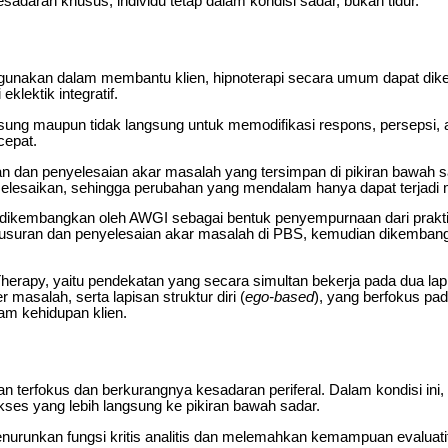
sadaran khusus, individu tetap dalam kondisi sadar, bukan tidur.
digunakan dalam membantu klien, hipnoterapi secara umum dapat dik
eklektik integratif.
gsung maupun tidak langsung untuk memodifikasi respons, persepsi, 
cepat.
uran dan penyelesaian akar masalah yang tersimpan di pikiran bawa
rselesaikan, sehingga perubahan yang mendalam hanya dapat terjadi m
dikembangkan oleh AWGI sebagai bentuk penyempurnaan dari praktik h
lusuran dan penyelesaian akar masalah di PBS, kemudian dikembangka
erapy, yaitu pendekatan yang secara simultan bekerja pada dua lap
asalah, serta lapisan struktur diri (
ego-based
), yang berfokus pad
lam kehidupan klien.
n terfokus dan berkurangnya kesadaran periferal. Dalam kondisi ini, p
s yang lebih langsung ke pikiran bawah sadar.
enurunkan fungsi kritis analitis dan melemahkan kemampuan evaluatif