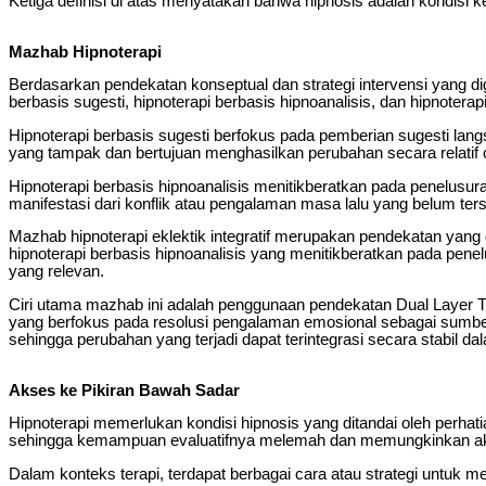
Ketiga definisi di atas menyatakan bahwa hipnosis adalah kondisi ke
Mazhab Hipnoterapi
Berdasarkan pendekatan konseptual dan strategi intervensi yang 
berbasis sugesti, hipnoterapi berbasis hipnoanalisis, dan hipnoterapi 
Hipnoterapi berbasis sugesti berfokus pada pemberian sugesti lan
yang tampak dan bertujuan menghasilkan perubahan secara relatif 
Hipnoterapi berbasis hipnoanalisis menitikberatkan pada penelus
manifestasi dari konflik atau pengalaman masa lalu yang belum te
Mazhab hipnoterapi eklektik integratif merupakan pendekatan yang 
hipnoterapi berbasis hipnoanalisis yang menitikberatkan pada pene
yang relevan.
Ciri utama mazhab ini adalah penggunaan pendekatan Dual Layer Th
yang berfokus pada resolusi pengalaman emosional sebagai sumber m
sehingga perubahan yang terjadi dapat terintegrasi secara stabil da
Akses ke Pikiran Bawah Sadar
Hipnoterapi memerlukan kondisi hipnosis yang ditandai oleh perhatia
sehingga kemampuan evaluatifnya melemah dan memungkinkan akse
Dalam konteks terapi, terdapat berbagai cara atau strategi untuk m