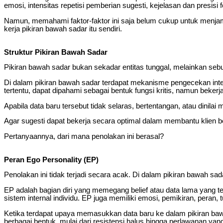
emosi, intensitas repetisi pemberian sugesti, kejelasan dan presisi f
Namun, memahami faktor-faktor ini saja belum cukup untuk menjamin e
kerja pikiran bawah sadar itu sendiri.
Struktur Pikiran Bawah Sadar
Pikiran bawah sadar bukan sekadar entitas tunggal, melainkan sebua
Di dalam pikiran bawah sadar terdapat mekanisme pengecekan int
tertentu, dapat dipahami sebagai bentuk fungsi kritis, namun bekerj
Apabila data baru tersebut tidak selaras, bertentangan, atau dini
Agar sugesti dapat bekerja secara optimal dalam membantu klien 
Pertanyaannya, dari mana penolakan ini berasal?
Peran Ego Personality (EP)
Penolakan ini tidak terjadi secara acak. Di dalam pikiran bawah sad
EP adalah bagian diri yang memegang belief atau data lama yang tela
sistem internal individu. EP juga memiliki emosi, pemikiran, peran,
Ketika terdapat upaya memasukkan data baru ke dalam pikiran baw
berbagai bentuk, mulai dari resistensi halus hingga perlawanan yan