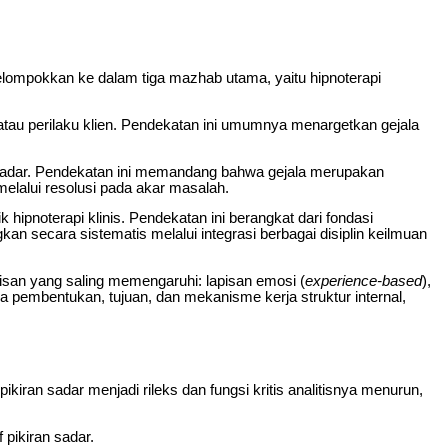
elompokkan ke dalam tiga mazhab utama, yaitu hipnoterapi
atau perilaku klien. Pendekatan ini umumnya menargetkan gejala
h sadar. Pendekatan ini memandang bahwa gejala merupakan
elalui resolusi pada akar masalah.
ipnoterapi klinis. Pendekatan ini berangkat dari fondasi
n secara sistematis melalui integrasi berbagai disiplin keilmuan
isan yang saling memengaruhi: lapisan emosi (
experience-based
),
a pembentukan, tujuan, dan mekanisme kerja struktur internal,
ikiran sadar menjadi rileks dan fungsi kritis analitisnya menurun,
 pikiran sadar.