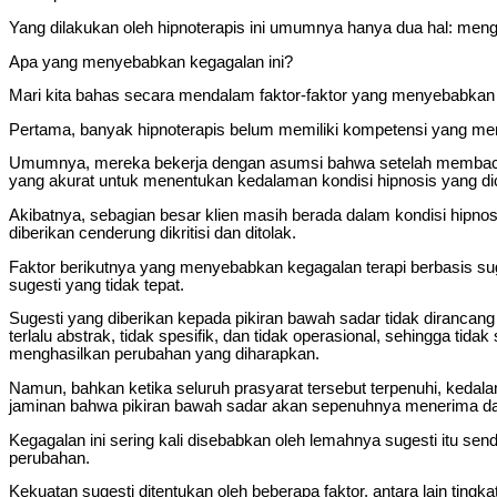
Yang dilakukan oleh hipnoterapis ini umumnya hanya dua hal: meng
Apa yang menyebabkan kegagalan ini?
Mari kita bahas secara mendalam faktor-faktor yang menyebabkan k
Pertama, banyak hipnoterapis belum memiliki kompetensi yang mem
Umumnya, mereka bekerja dengan asumsi bahwa setelah membacakan s
yang akurat untuk menentukan kedalaman kondisi hipnosis yang dica
Akibatnya, sebagian besar klien masih berada dalam kondisi hipnosis
diberikan cenderung dikritisi dan ditolak.
Faktor berikutnya yang menyebabkan kegagalan terapi berbasis suge
sugesti yang tidak tepat.
Sugesti yang diberikan kepada pikiran bawah sadar tidak dirancang
terlalu abstrak, tidak spesifik, dan tidak operasional, sehingga t
menghasilkan perubahan yang diharapkan.
Namun, bahkan ketika seluruh prasyarat tersebut terpenuhi, kedalam
jaminan bahwa pikiran bawah sadar akan sepenuhnya menerima dan
Kegagalan ini sering kali disebabkan oleh lemahnya sugesti itu se
perubahan.
Kekuatan sugesti ditentukan oleh beberapa faktor, antara lain tingka