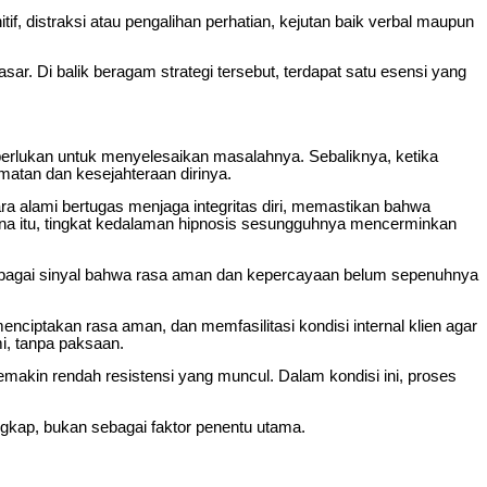
itif, distraksi atau pengalihan perhatian, kejutan baik verbal maupun
r. Di balik beragam strategi tersebut, terdapat satu esensi yang
perlukan untuk menyelesaikan masalahnya. Sebaliknya, ketika
matan dan kesejahteraan dirinya.
ra alami bertugas menjaga integritas diri, memastikan bahwa
rena itu, tingkat kedalaman hipnosis sesungguhnya mencerminkan
 sebagai sinyal bahwa rasa aman dan kepercayaan belum sepenuhnya
iptakan rasa aman, dan memfasilitasi kondisi internal klien agar
mi, tanpa paksaan.
semakin rendah resistensi yang muncul. Dalam kondisi ini, proses
ngkap, bukan sebagai faktor penentu utama.