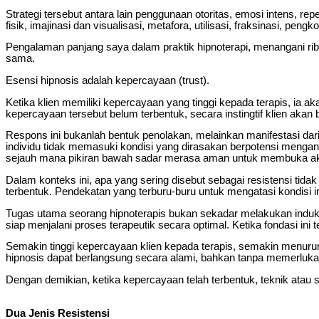
Strategi tersebut antara lain penggunaan otoritas, emosi intens, repe
fisik, imajinasi dan visualisasi, metafora, utilisasi, fraksinasi, peng
Pengalaman panjang saya dalam praktik hipnoterapi, menangani ribu
sama.
Esensi hipnosis adalah kepercayaan (trust).
Ketika klien memiliki kepercayaan yang tinggi kepada terapis, ia
kepercayaan tersebut belum terbentuk, secara instingtif klien aka
Respons ini bukanlah bentuk penolakan, melainkan manifestasi dari
individu tidak memasuki kondisi yang dirasakan berpotensi menga
sejauh mana pikiran bawah sadar merasa aman untuk membuka akse
Dalam konteks ini, apa yang sering disebut sebagai resistensi t
terbentuk. Pendekatan yang terburu-buru untuk mengatasi kondisi 
Tugas utama seorang hipnoterapis bukan sekadar melakukan induks
siap menjalani proses terapeutik secara optimal. Ketika fondasi in
Semakin tinggi kepercayaan klien kepada terapis, semakin menurun f
hipnosis dapat berlangsung secara alami, bahkan tanpa memerlukan
Dengan demikian, ketika kepercayaan telah terbentuk, teknik atau
Dua Jenis Resistensi