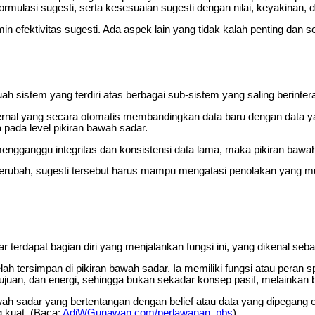
ormulasi sugesti, serta kesesuaian sugesti dengan nilai, keyakinan, da
fektivitas sugesti. Ada aspek lain yang tidak kalah penting dan seri
h sistem yang terdiri atas berbagai sub-sistem yang saling berintera
ernal yang secara otomatis membandingkan data baru dengan data y
a pada level pikiran bawah sadar.
lai mengganggu integritas dan konsistensi data lama, maka pikiran b
berubah, sugesti tersebut harus mampu mengatasi penolakan yang mun
ar terdapat bagian diri yang menjalankan fungsi ini, yang dikenal seb
h tersimpan di pikiran bawah sadar. Ia memiliki fungsi atau peran sp
 tujuan, dan energi, sehingga bukan sekadar konsep pasif, melainkan 
ah sadar yang bertentangan dengan belief atau data yang dipegang
g kuat. (Baca:
AdiWGunawan.com/perlawanan_pbs
).