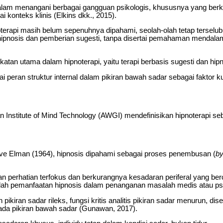
dalam menangani berbagai gangguan psikologis, khususnya yang berk
i konteks klinis (Elkins dkk., 2015).
pi masih belum sepenuhnya dipahami, seolah-olah tetap terselubung 
 hipnosis dan pemberian sugesti, tanpa disertai pemahaman mendala
ekatan utama dalam hipnoterapi, yaitu terapi berbasis sugesti dan hi
i peran struktur internal dalam pikiran bawah sadar sebagai faktor k
wan Institute of Mind Technology (AWGI) mendefinisikan hipnoterapi s
Dave Elman (1964), hipnosis dipahami sebagai proses penembusan (
b
an perhatian terfokus dan berkurangnya kesadaran periferal yang berc
 adalah pemanfaatan hipnosis dalam penanganan masalah medis atau psi
ikiran sadar rileks, fungsi kritis analitis pikiran sadar menurun, di
pada pikiran bawah sadar (Gunawan, 2017).