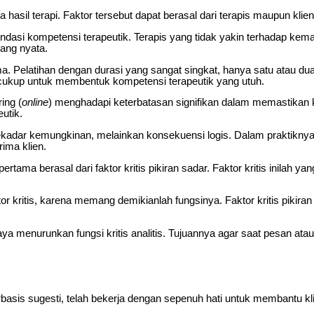
sil terapi. Faktor tersebut dapat berasal dari terapis maupun klien
ndasi kompetensi terapeutik. Terapis yang tidak yakin terhadap k
ang nyata.
erima. Pelatihan dengan durasi yang sangat singkat, hanya satu atau d
 cukup untuk membentuk kompetensi terapeutik yang utuh.
ing (
online
) menghadapi keterbatasan signifikan dalam memastikan 
utik.
kadar kemungkinan, melainkan konsekuensi logis. Dalam praktiknya, ha
ima klien.
pertama berasal dari faktor kritis pikiran sadar. Faktor kritis inilah 
 kritis, karena memang demikianlah fungsinya. Faktor kritis pikiran
aya menurunkan fungsi kritis analitis. Tujuannya agar saat pesan ata
basis sugesti, telah bekerja dengan sepenuh hati untuk membantu k