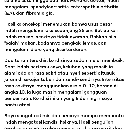
selama satu hingga dua hari. Menurut dokter, Indah
mengalami spondyloarthritis, enteropathic arthritis
(EA), dan fibromialgia.
Hasil kolonoskopi menemukan bahwa usus besar
Indah mengalami luka sepanjang 35 cm. Setiap kali
Indah makan, perutnya tidak nyaman. Bahkan bila
"salah" makan, badannya bengkak, lemas, dan
mengalami diare yang disertai darah.
Dua tahun terakhir, kondisinya sudah mulai membaik.
Saat Indah bertemu saya, keluhan yang masih ia
alami adalah rasa sakit atau nyeri seperti ditusuk
jarum di sekujur tubuh dan sendi-sendinya. Intensitas
rasa sakitnya, menggunakan skala 0–10, berada di
angka 10. Ia juga masih mengalami gangguan
pencernaan. Kondisi inilah yang Indah ingin saya
bantu atasi.
Saya sangat optimis dan percaya mampu membantu
Indah mengatasi kondisi fisiknya. Hasil pengujian
awal yang saya lakukan mendapati bahwa sakit dan