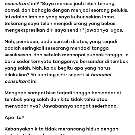
consultant
ini? "Saya merasa jauh lebih tenang,
damai, dan bahagia dengan menjadi seorang pelukis.
Ini adalah impian yang saya kubur sekian lama.
Sekarang saya telah menjadi orang yang bebas
mengekspresikan diri saya sendiri" jawabnya lugas.
Nah, pembaca, pada contoh di atas, yang terjadi
adalah seringkali seseorang mendaki tangga
kesuksesan, dan setelah mencapai puncak tangga, ia
baru sadar ternyata tangganya bersandar di tembok
yang salah. Nah, kalau begitu apa yang harus
dilakukan? Ya banting setir seperti si
financial
consultant
ini.
Mengapa sampai bisa terjadi tangga bersandar di
tembok yang salah dan kita tidak tahu atau
menyadarinya? Jawabannya sangat sederhana.
Apa itu?
Kebanyakan kita tidak merancang hidup dengan