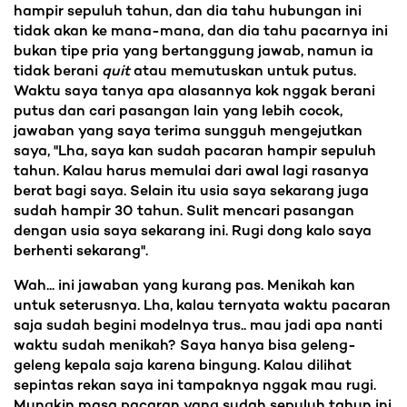
hampir sepuluh tahun, dan dia tahu hubungan ini
tidak akan ke mana-mana, dan dia tahu pacarnya ini
bukan tipe pria yang bertanggung jawab, namun ia
tidak berani
quit
atau memutuskan untuk putus.
Waktu saya tanya apa alasannya kok nggak berani
putus dan cari pasangan lain yang lebih cocok,
jawaban yang saya terima sungguh mengejutkan
saya, "Lha, saya kan sudah pacaran hampir sepuluh
tahun. Kalau harus memulai dari awal lagi rasanya
berat bagi saya. Selain itu usia saya sekarang juga
sudah hampir 30 tahun. Sulit mencari pasangan
dengan usia saya sekarang ini. Rugi dong kalo saya
berhenti sekarang".
Wah... ini jawaban yang kurang pas. Menikah kan
untuk seterusnya. Lha, kalau ternyata waktu pacaran
saja sudah begini modelnya trus.. mau jadi apa nanti
waktu sudah menikah? Saya hanya bisa geleng-
geleng kepala saja karena bingung. Kalau dilihat
sepintas rekan saya ini tampaknya nggak mau rugi.
Mungkin masa pacaran yang sudah sepuluh tahun ini