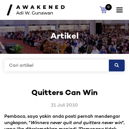
0
Togg
navi
Artikel
Quitters Can Win
21 Juli 2010
Pembaca, saya yakin anda pasti pernah mendengar
ungkapan, "
Winners never quit and quitters never win
",