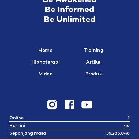
Be Awakened
Be Informed
Be Unlimited
Home
Training
Hipnoterapi
Artikel
Video
Produk
Online
2
Hari ini
46
Sepanjang masa
36.285.048