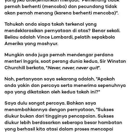
yang jika diterjemahkan menjadi, "Pemenang tidak
pernah berhenti (mencoba) dan pecundang tidak
akan pernah menang (karena berhenti mencoba)".
Tahukah anda siapa tokoh terkenal yang
mendeklarasikan pernyataan di atas? Benar sekali.
Beliau adalah Vince Lombardi, pelatih sepakbola
Amerika yang mashyur.
Mungkin anda juga pernah mendengar perdana
menteri Inggris, saat perang dunia kedua, Sir Winston
Churchill berkata, "
Never, never, never quit
".
Nah, pertanyaan saya sekarang adalah, "Apakah
anda yakin dan percaya serta menerima sepenuhnya
apa yang dikatakan oleh kedua tokoh ini?"
Saya dulu sangat percaya. Bahkan saya
menambahkannya dengan pernyataan, "Sukses
diukur bukan dari tingginya pencapaian. Sukses
diukur lebih berdasarkan seberapa besar hambatan
yang berhasil kita atasi dalam proses mencapai