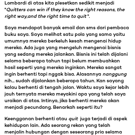
Lombardi di atas kita plesetkan sedikit menjadi
"
Quitters can win if they know the right reasons, the
right way,and the right time to quit
".
Saya mendapat banyak email dan sms dari pembaca
buku saya. Saya melihat satu pola yang sama yaitu
umumnya mereka berkeluh kesah mengenai hidup
mereka. Ada juga yang mengeluh mengenai bisnis
yang sedang mereka jalankan. Bisnis ini telah dijalani
selama beberapa tahun tapi belum membuahkan
hasil seperti yang mereka inginkan. Mereka sangat
ingin berhenti tapi nggak bisa. Alasannya
nanggung
nih... sudah dijalankan beberapa tahun. Kan sayang
kalau berhenti di tengah jalan. Waktu saya kejar lebih
jauh ternyata mereka meyakini apa yang telah saya
uraikan di atas. Intinya, jika berhenti mereka akan
menjadi pecundang. Benarkah seperti itu?
Keengganan berhenti atau
quit
juga terjadi di aspek
kehidupan lain. Ada seorang rekan yang telah
menjalin hubungan dengan seseorang pria selama