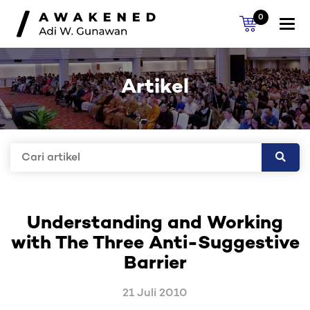
0
Togg
navi
Artikel
Understanding and Working
with The Three Anti-Suggestive
Barrier
21 Juli 2010