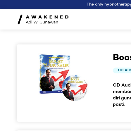
The only hypnotherapy
Boo
CD Au
CD Audi
membant
diri gu
pasti.