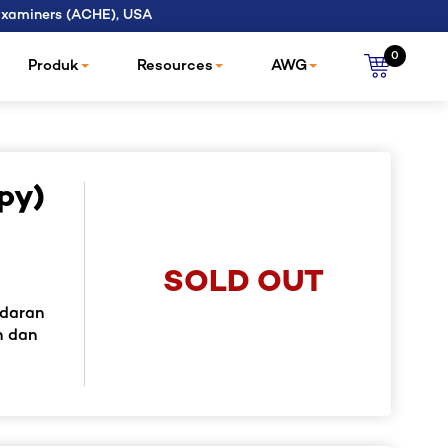
 Examiners (ACHE), USA
0
Produk
Resources
AWG
py)
SOLD OUT
adaran
h dan