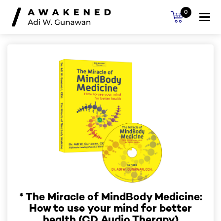
0
Togg
navi
* The Miracle of MindBody Medicine:
How to use your mind for better
health (CD Audio Therapy)